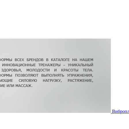
Виброп