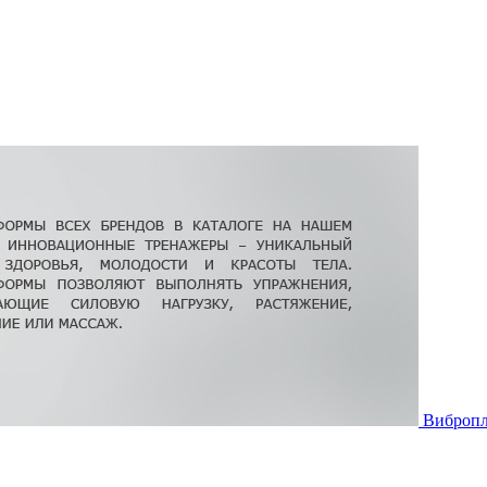
Виброп