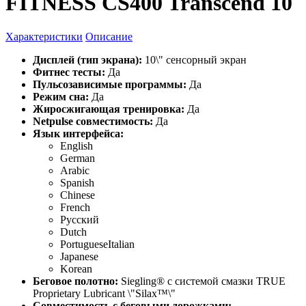
FITNESS CS400 Transcend 10
Характеристики
Описание
Дисплей (тип экрана):
10\" cенсорный экран
Фитнес тесты:
Да
Пульсозависимые программы:
Да
Режим сна:
Да
Жиросжигающая тренировка:
Да
Netpulse совместимость:
Да
Язык интерфейса:
English
German
Arabic
Spanish
Chinese
French
Русский
Dutch
PortugueseItalian
Japanese
Korean
Беговое полотно:
Siegling® с системой смазки TRUE
Proprietary Lubricant \"Silax™\"
Совместимость с беговыми дорожками: