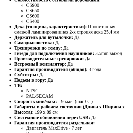
CS900
CS650
CS600
CS400
Дека (толщина, характеристики):
Пропитанная
смазкой ламинированнная 2-х строняя дека 25,4 мм
Держатель для бутылочки:
Да
Самодиагностика:
Да
Тренировки по темпу:
Да
Гнездо для подключения наушников:
3.5mm выход
Производительные тренировки:
Да
Встроеный вентилятор:
Да
Гарантия производителя (общая):
3 года
Субтитры:
Да
Подьем в гору:
Да
ТВ:
NTSC
PAL/SECAM
Скорость мин/макс:
19 км/ч (шаг 0.1)
Габариты в рабочем состоянии (Длина x Ширина x
Высота):
199 х 89 см
Системные обновления через USB:
Да
Гарантия производителя раздельная:
Двигатель MaxDrive - 7 лет