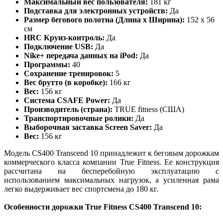
Максимальный вес пользователя:
181 кг
Подставка для электронных устройств:
Да
Размер бегового полотна (Длина х Ширина):
152 х 56
см
HRC Круиз-контроль:
Да
Подключение USB:
Да
Nike+ передача данных на iPod:
Да
Программы:
40
Сохранение тренировок:
5
Вес брутто (в коробке):
166 кг
Вес:
156 кг
Система CSAFE Power:
Да
Производитель (страна):
TRUE fitness (США)
Транспортировочные ролики:
Да
Выборочная заставка Screen Saver:
Да
Вес:
156 кг
Модель CS400 Transcend 10 принадлежит к беговым дорожкам
коммерческого класса компании True Fitness. Ее конструкция
рассчитана на бесперебойную эксплуатацию с
использованием максимальных нагрузок, а усиленная рама
легко выдерживает вес спортсмена до 180 кг.
Особенности дорожки True Fitness CS400 Transcend 10: