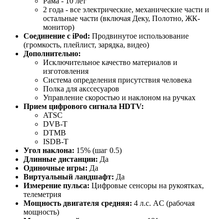
Рама - 10 лет
2 года - все электрические, механические части и
остальные части (включая Деку, Полотно, ЖК-
монитор)
Соединение с iPod:
Продвинутое использование
(громкость, плейлист, зарядка, видео)
Дополнительно:
Исключительное качество материалов и
изготовления
Система определения присутствия человека
Полка для акссесуаров
Управление скоростью и наклоном на ручках
Прием цифрового сигнала HDTV:
ATSC
DVB-T
DTMB
ISDB-T
Угол наклона:
15% (шаг 0.5)
Длинные дистанции:
Да
Одиночные игры:
Да
Виртуальный ландшафт:
Да
Измерение пульса:
Цифровые сенсоры на рукоятках,
телеметрия
Мощность двигателя средняя:
4 л.с. AC (рабочая
мощность)